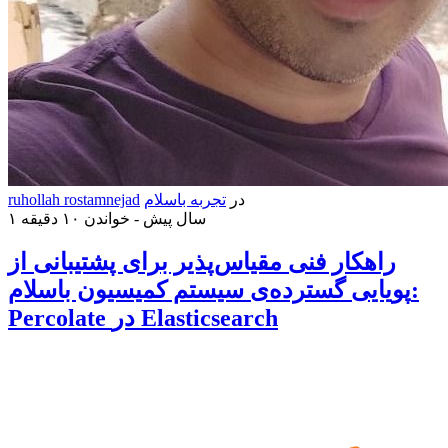
در
تجربه باسلام
ruhollah rostamnejad
۱ سال پیش -
خواندن ۱۰ دقیقه
راهکار فنی مقیاس‌پذیر برای پشتیبانی از
پویایی گسترده‌ی سیستم کمیسیون باسلام:
Percolate در Elasticsearch